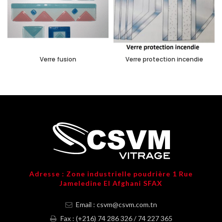
Verre fusion
Verre protection incendie
Adresse : Zone industrielle poudrière 1 Rue
Jameledine El Afghani SFAX
Email : csvm@csvm.com.tn
Fax : (+216) 74 286 326 / 74 227 365