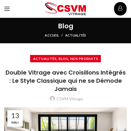
Blog
ACCUEIL
ACTUALITÉS
,
,
ACTUALITÉS
BLOG
NOS PRODUITS
Double Vitrage avec Croisillons Intégrés
: Le Style Classique qui ne se Démode
Jamais
CSVM-Vitrage
13
MAI