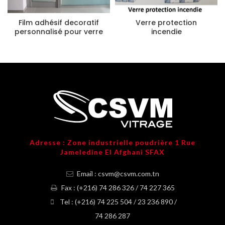
Film adhésif decoratif
Verre protection
personnalisé pour verre
incendie
Adresse : Zone industrielle poudrière 1 Rue
Jameledine El Afghani SFAX
Email : csvm@csvm.com.tn
Fax : (+216) 74 286 326 / 74 227 365
Tel : (+216) 74 225 504 / 23 236 890 /
74 286 287