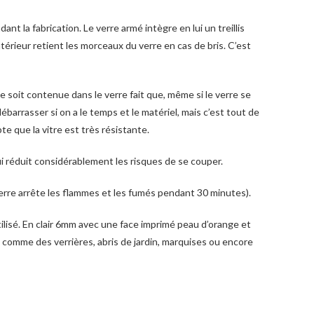
ant la fabrication. Le verre armé intègre en lui un treillis
intérieur retient les morceaux du verre en cas de bris. C’est
ue soit contenue dans le verre fait que, même si le verre se
ébarrasser si on a le temps et le matériel, mais c’est tout de
e que la vitre est très résistante.
 qui réduit considérablement les risques de se couper.
verre arrête les flammes et les fumés pendant 30 minutes).
tilisé. En clair 6mm avec une face imprimé peau d’orange et
es comme des verrières, abris de jardin, marquises ou encore