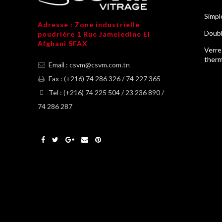
Simpl
Adresse : Zone industrielle
Doubl
poudrière 1 Rue Jameledine El
Afghani SFAX
Verre
ther
Email : csvm@csvm.com.tn
Fax : (+216) 74 286 326 / 74 227 365
Tel : (+216) 74 225 504 / 23 236 890 /
74 286 287