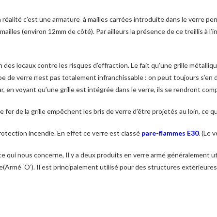
 réalité c’est une armature à mailles carrées introduite dans le verre pend
mailles (environ 12mm de côté). Par ailleurs la présence de ce treillis à l’
 des locaux contre les risques d’effraction. Le fait qu’une grille métalliq
pe de verre n’est pas totalement infranchissable : on peut toujours s’en d
en voyant qu’une grille est intégrée dans le verre, ils se rendront compt
e fer de la grille empêchent les bris de verre d’être projetés au loin, ce
rotection incendie. En effet ce verre est classé
pare-flammes E30
. (Le 
n ce qui nous concerne, Il y a deux produits en verre armé généralement u
se(Armé ‘O’). Il est principalement utilisé pour des structures extérieur