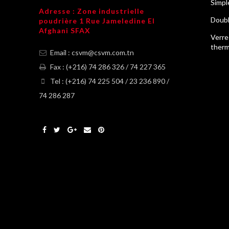
Simpl
Adresse : Zone industrielle
Doubl
poudrière 1 Rue Jameledine El
Afghani SFAX
Verre
ther
Email : csvm@csvm.com.tn
Fax : (+216) 74 286 326 / 74 227 365
Tel : (+216) 74 225 504 / 23 236 890 /
74 286 287