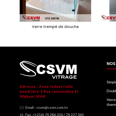
Verre trempé de douche
NOS
Simpl
Adresse : Zone industrielle
Doubl
poudrière 1 Rue Jameledine El
Afghani SFAX
Verre
ther
Email : csvm@csvm.com.tn
Fax : (+216) 74 286 326 / 74 227 365