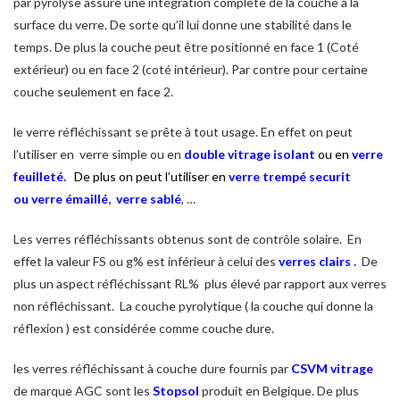
par pyrolyse assure une intégration complète de la couche à la
surface du verre. De sorte qu’il lui donne une stabilité dans le
temps. De plus la couche peut être positionné en face 1 (Coté
extérieur) ou en face 2 (coté intérieur). Par contre pour certaine
couche seulement en face 2.
le verre réfléchissant se prête à tout usage. En effet on peut
l’utiliser en verre simple ou en
double vitrage isolant
ou en
verre
feuilleté.
De plus on peut l’utiliser en
verre trempé securit
ou
verre émaillé
,
verre sablé
, …
Les verres réfléchissants obtenus sont de contrôle solaire. En
effet la valeur FS ou g% est inférieur à celui des
verres clairs
.
De
plus un aspect réfléchissant RL% plus élevé par rapport aux verres
non réfléchissant. La couche pyrolytique ( la couche qui donne la
réflexion ) est considérée comme couche dure.
les verres réfléchissant à couche dure fournis par
CSVM vitrage
de marque AGC sont les
Stopsol
produit en Belgique. De plus