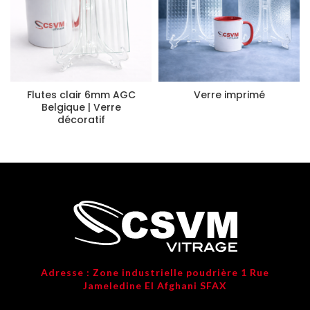
Flutes clair 6mm AGC
Verre imprimé
Belgique | Verre
décoratif
Adresse : Zone industrielle poudrière 1 Rue
Jameledine El Afghani SFAX